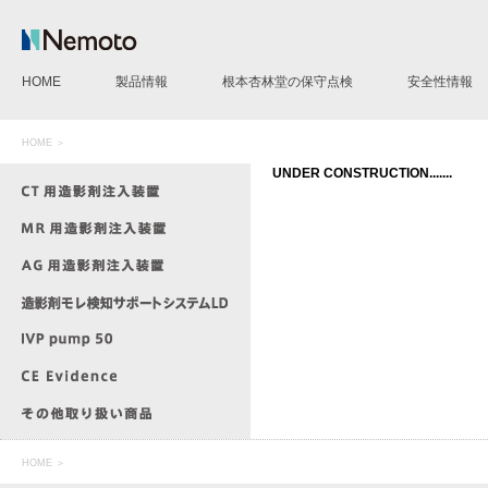
HOME
製品情報
根本杏林堂の保守点検
安全性情報
CT用造影剤注入装置
MR用造影剤注入装置
AG用造影剤注入装置
IVP pump 50
造影剤モレ検知サポートシステムLD
CE Evidence
その他製品
HOME
＞
UNDER CONSTRUCTION.......
HOME
＞