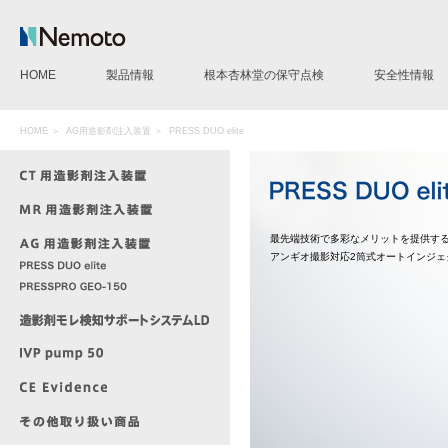
HOME
製品情報
根本杏林堂の保守点検
安全性情報
CT用造影剤注入装置
MR用造影剤注入装置
AG用造影剤注入装置
IVP pump 50
造影剤モレ検知サポートシステムLD
CE Evidence
その他製品
HOME
＞
AG用造影剤注入装置
＞ PRESS DUO elite
最先端技術で多彩なメリットを提供す
アンギオ撮影対応2筒式オートインジェ