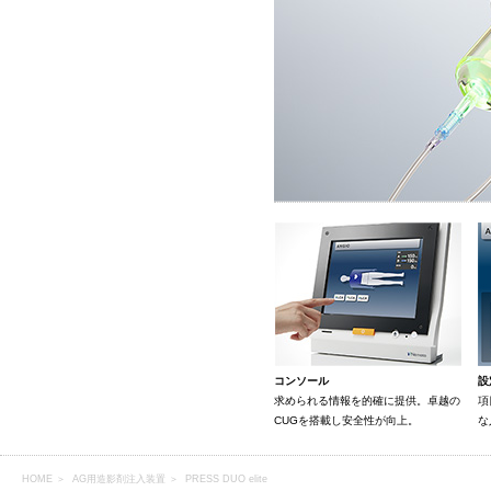
コンソール
設
求められる情報を的確に提供。卓越の
項
CUGを搭載し安全性が向上。
な
HOME
＞
AG用造影剤注入装置
＞ PRESS DUO elite