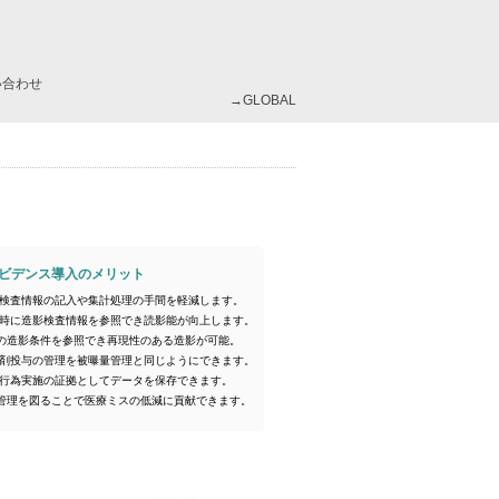
い合わせ
→GLOBAL
エビデンス導入のメリット
影検査情報の記入や集計処理の手間を軽減します。
影時に造影検査情報を参照でき読影能が向上します。
の造影条件を参照でき再現性のある造影が可能。
影剤投与の管理を被曝量管理と同じようにできます。
療行為実施の証拠としてデータを保存できます。
管理を図ることで医療ミスの低減に貢献できます。