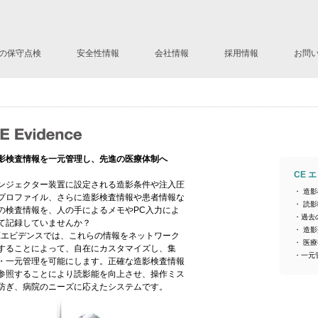
の保守点検
安全性情報
会社情報
採用情報
お問
ステムLD
社長挨拶
会社の歴史
会社概要
ネットワーク
Mission Statement
影検査情報を一元管理し、先進の医療体制へ
CE 
ンジェクター装置に設定される造影条件や注入圧
・ 造
プロファイル、さらに造影検査情報や患者情報な
・ 読
の検査情報を、人の手によるメモやPC入力によ
・過去
て記録していませんか？
・ 造
Eエビデンスでは、これらの情報をネットワーク
・ 医
することによって、自在にカスタマイズし、集
・一元
・一元管理を可能にします。正確な造影検査情報
参照することにより読影能を向上させ、操作ミス
防ぎ、病院のニーズに応えたシステムです。