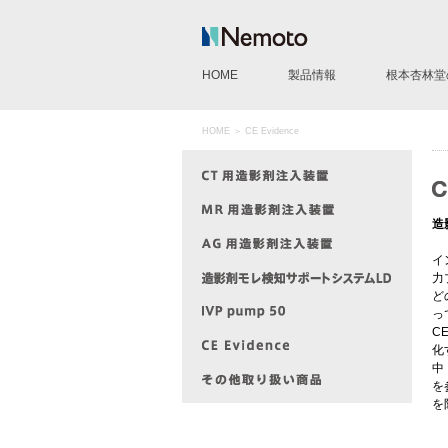
HOME
製品情報
根本杏林堂
CT用造影剤注入装置
MR用造影剤注入装置
AG用造影剤注入装置
IVP pump 50
造影剤モレ検知サポートシ
CE Evidence
その他製品
HOME
＞ CE Evidence
造
イ
力
ど
っ
C
化
中
を
を