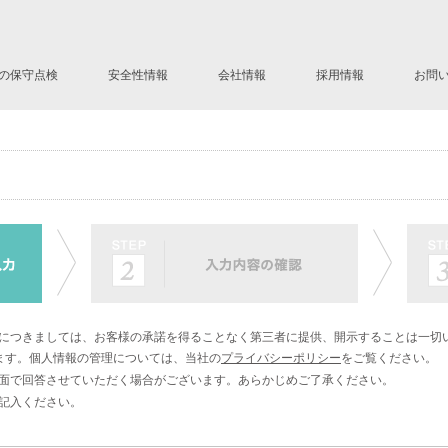
の保守点検
安全性情報
会社情報
採用情報
お問
ステムLD
社長挨拶
会社の歴史
会社概要
ネットワーク
Mission Statement
報につきましては、お客様の承諾を得ることなく第三者に提供、開示することは一切
ます。個人情報の管理については、当社の
プライバシーポリシー
をご覧ください。
書面で回答させていただく場合がございます。あらかじめご了承ください。
ご記入ください。