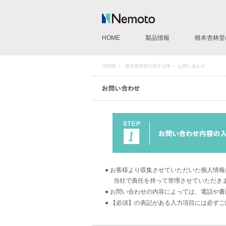
HOME
製品情報
根本杏林堂
CT用造影剤注入装置
MR用造影剤注入装置
AG用造影剤注入装置
IVP pump 50
造影剤モレ検知サポートシ
CE Evidence
その他製品
HOME
＞
根本杏林堂の保守点検
＞ お問い合わせ
● お客様より収集させていただいた個人情
当社で責任を持って管理させていただき
● お問い合わせの内容によっては、電話や
● 【必須】の表記がある入力項目には必ず