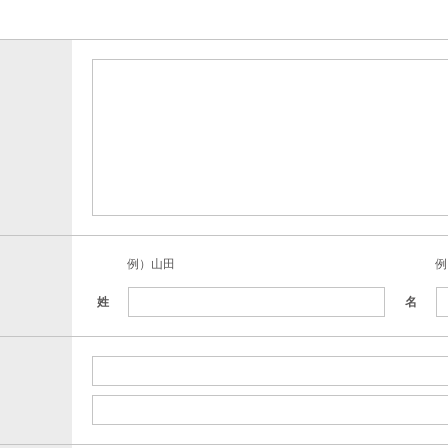
例）山田
例
姓
名