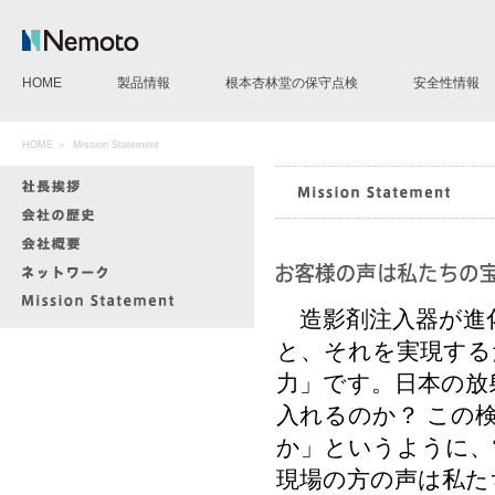
HOME
製品情報
根本杏林堂の保守点検
安全性情報
CT用造影剤注入装置
MR用造影剤注入装置
AG用造影剤注入装置
IVP pump 50
造影剤モレ検知サポートシステムLD
CE Evidence
その他製品
HOME
＞
Mission Statement
造影剤注入器が進
と、それを実現する
力」です。日本の放
入れるのか？ この
か」というように、
現場の方の声は私た