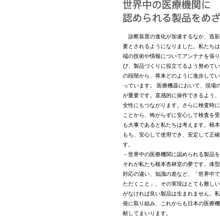
診断装置の進化が加速するなか、造影
要とされるようになりました。私たちは
端の技術や情報についてアンテナを張り
び、製品づくりに役立てるよう努めてい
の段階から、将来どのように進歩してい
っています。 医療機器において、現場
が重要です。直感的に操作できるよう、
全性にもつながります。さらに検査時に
ことから、怖がらずに安心して検査を受
も大事であると私たちは考えます。根本
もち、安心して使用でき、安定して正確
す。
－世界中の医療機関に認められる製品を
それが私たち根本杏林堂の夢です。体型
対応の違い、知識の差など、「世界中で
ただくこと」、その実現はとても難しい
がなければ良い製品は生まれません。私
発に取り組み、これからも日本の医療機
献してまいります。