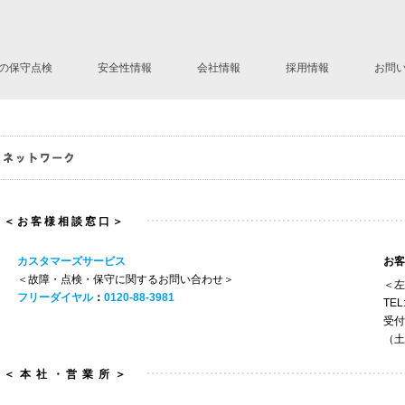
の保守点検
安全性情報
会社情報
採用情報
お問
ステムLD
社長挨拶
会社の歴史
会社概要
ネットワーク
Mission Statement
＜ お 客 様 相 談 窓 口 ＞
カスタマーズサービス
お客
＜故障・点検・保守に関するお問い合わせ＞
＜左
フリーダイヤル
：
0120-88-3981
TEL
受付
（土
＜ 本 社 ・ 営 業 所 ＞