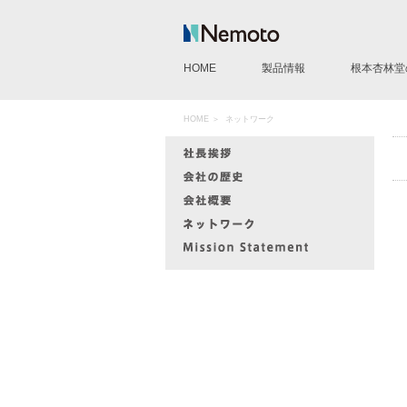
HOME
製品情報
根本杏林堂
CT用造影剤注入装置
MR用造影剤注入装置
AG用造影剤注入装置
IVP pump 50
造影剤モレ検知サポートシ
CE Evidence
その他製品
HOME
＞
ネットワーク